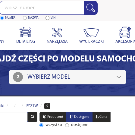
Wpisz
numer
NUMER
NAZWA
VIN
YNY
DETAILING
NARZĘDZIA
WYCIERACZKI
AKCESORI
JDŹ CZĘŚCI PO MODELU SAMOC
2
iki
-
-
PY21W
9
Producent
Dostępne
Cena
wszystko
dostępne