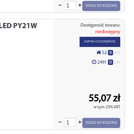
Wprowadź
DODAJ DO KOSZYKA
ilość
LED PY21W
Dostępność towaru:
niedostępny
I
ZAPYTAJ O DOSTĘPNOŚĆ
0
S2
0
24H
55,07 zł
w tym 23% VAT
Wprowadź
DODAJ DO KOSZYKA
ilość