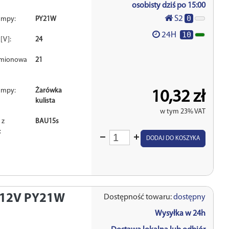
osobisty dziś po 15:00
0
S2
ampy:
PY21W
10
24H
[V]:
24
amionowa
21
ampy:
Żarówka
10,32 zł
kulista
w tym 23% VAT
 z
BAU15s
:
Wprowadź
DODAJ DO KOSZYKA
ilość
12V PY21W
Dostępność towaru:
dostępny
Wysyłka w 24h