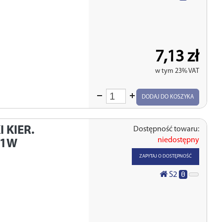
7,13 zł
w tym 23% VAT
Wprowadź
DODAJ DO KOSZYKA
ilość
 KIER.
Dostępność towaru:
niedostępny
21W
ZAPYTAJ O DOSTĘPNOŚĆ
0
S2