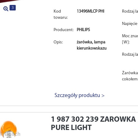
3
Kod
13496MLCP PHI
Rodzaj l
towaru:
Napięcie 
Producent:
PHILIPS
Moc zn
Opis:
żarówka, lampa
[W]:
kierunkowskazu
Rodzaj l
Żarówka
cokołem
Szczegóły produktu >
1 987 302 239
ZAROWKA 
PURE LIGHT