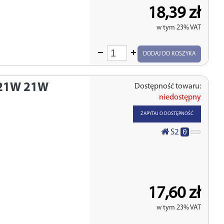
18,39 zł
w tym 23% VAT
Wprowadź
DODAJ DO KOSZYKA
ilość
21W 21W
Dostępność towaru:
niedostępny
ZAPYTAJ O DOSTĘPNOŚĆ
0
S2
17,60 zł
w tym 23% VAT