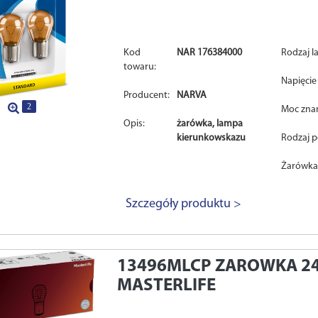
Kod
NAR 176384000
Rodzaj l
towaru:
Napięcie 
Producent:
NARVA
2
Moc zna
Opis:
żarówka, lampa
kierunkowskazu
Rodzaj p
Żarówka
Szczegóły produktu >
13496MLCP
ZAROWKA 2
MASTERLIFE