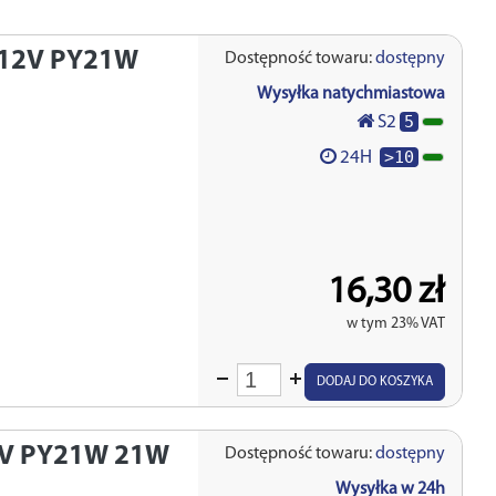
12V PY21W
Dostępność towaru:
dostępny
Wysyłka natychmiastowa
5
S2
>10
24H
16,30 zł
w tym 23% VAT
Wprowadź
DODAJ DO KOSZYKA
ilość
V PY21W 21W
Dostępność towaru:
dostępny
Wysyłka w 24h