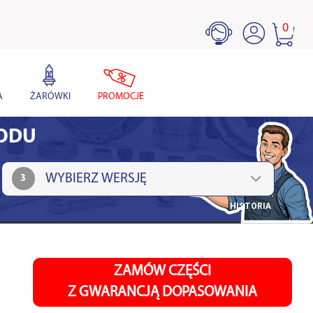
0
A
ŻARÓWKI
PROMOCJE
HODU
3
HISTORIA
ZAMÓW CZĘŚCI
Z GWARANCJĄ DOPASOWANIA