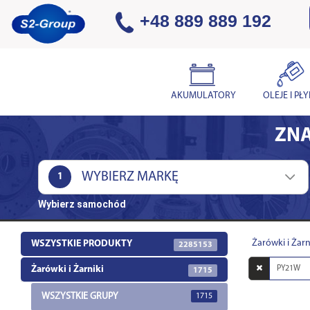
+48 889 889 192
AKUMULATORY
OLEJE I PŁ
ZNA
1
Wybierz samochód
Żarówki i Żarn
WSZYSTKIE PRODUKTY
2285153
Wyszukaj
Żarówki i Żarniki
1715
w
opisach
WSZYSTKIE GRUPY
1715