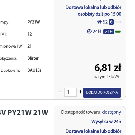
Dostawa lokalna lub odbiór
osobisty dziś po 15:00
0
S2
ampy:
PY21W
>10
24H
[V]:
12
mionowa [W]:
21
ołączenia:
Blister
6,81 zł
 z cokołem:
BAU15s
w tym 23% VAT
Wprowadź
DODAJ DO KOSZYKA
ilość
4V PY21W 21W
Dostępność towaru:
dostępny
Wysyłka w 24h
Dostawa lokalna lub odbiór