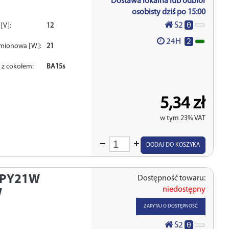
Dostawa lokalna lub odbiór
osobisty dziś po 15:00
0
S2
[V]:
12
2
24H
mionowa [W]:
21
 z cokołem:
BA15s
5,34 zł
w tym 23% VAT
Wprowadź
DODAJ DO KOSZYKA
ilość
 PY21W
Dostępność towaru:
niedostępny
W
ZAPYTAJ O DOSTĘPNOŚĆ
0
S2