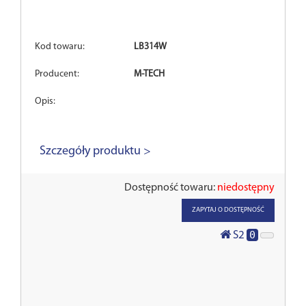
Kod towaru:
LB314W
Producent:
M-TECH
Opis:
Szczegóły produktu >
Dostępność towaru:
niedostępny
ZAPYTAJ O DOSTĘPNOŚĆ
0
S2