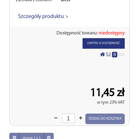
Żarówka z cokołem:
BA9s
Szczegóły produktu >
Dostępność towaru:
niedostępny
ZAPYTAJ O DOSTĘPNOŚĆ
0
S2
11,45 zł
w tym 23% VAT
Wprowadź
DODAJ DO KOSZYKA
ilość
strona 1 z 1