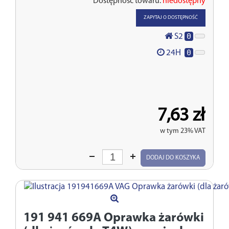
Dostępność towaru:
niedostępny
ZAPYTAJ O DOSTĘPNOŚĆ
0
S2
0
24H
7,63 zł
w tym 23% VAT
Wprowadź
DODAJ DO KOSZYKA
ilość
191 941 669A
Oprawka żarówki