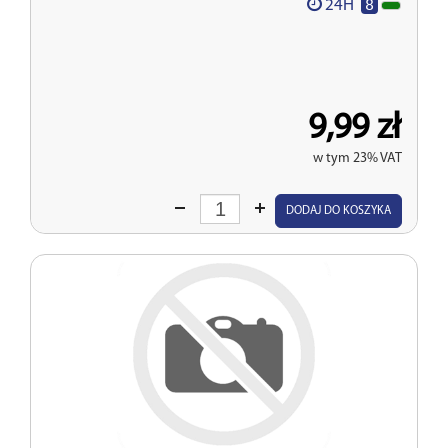
8
24H
9,99 zł
w tym 23% VAT
Wprowadź
DODAJ DO KOSZYKA
ilość