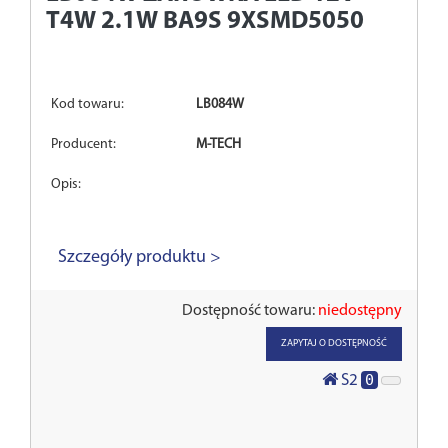
T4W 2.1W BA9S 9XSMD5050
Kod towaru:
LB084W
Producent:
M-TECH
Opis:
Szczegóły produktu >
Dostępność towaru:
niedostępny
ZAPYTAJ O DOSTĘPNOŚĆ
0
S2