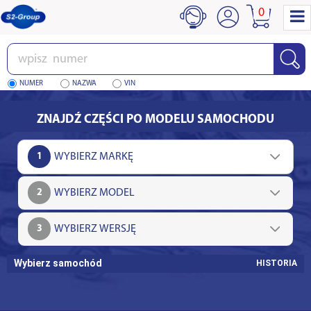
0
Wpisz
numer
NUMER
NAZWA
VIN
ZNAJDŹ CZĘŚCI PO MODELU SAMOCHODU
1
2
3
Wybierz samochód
HISTORIA