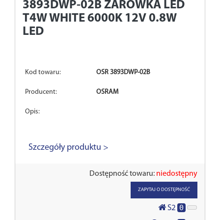
3893DWP-02B
ZAROWKA LED
T4W WHITE 6000K 12V 0.8W
LED
Kod towaru:
OSR 3893DWP-02B
Producent:
OSRAM
Opis:
Szczegóły produktu >
Dostępność towaru:
niedostępny
ZAPYTAJ O DOSTĘPNOŚĆ
0
S2