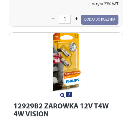
w tym 23% VAT
Wprowadź
DODAJ DO KOSZYKA
ilość
3
12929B2
ZAROWKA 12V T4W
4W VISION