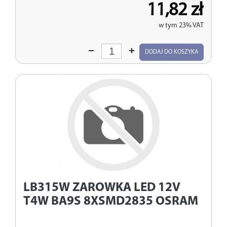
11,82 zł
w tym 23% VAT
Wprowadź
DODAJ DO KOSZYKA
ilość
LB315W
ZAROWKA LED 12V
T4W BA9S 8XSMD2835 OSRAM