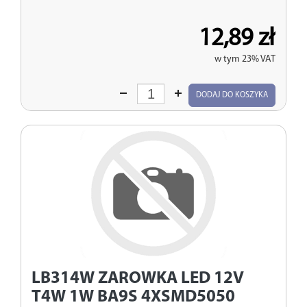
12,89 zł
w tym 23% VAT
Wprowadź
DODAJ DO KOSZYKA
ilość
LB314W
ZAROWKA LED 12V
T4W 1W BA9S 4XSMD5050