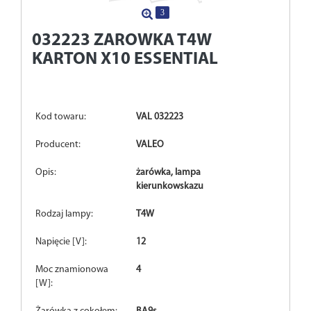
3
032223
ZAROWKA T4W
KARTON X10 ESSENTIAL
Kod towaru:
VAL 032223
Producent:
VALEO
Opis:
żarówka, lampa
kierunkowskazu
Rodzaj lampy:
T4W
Napięcie [V]:
12
Moc znamionowa
4
[W]: