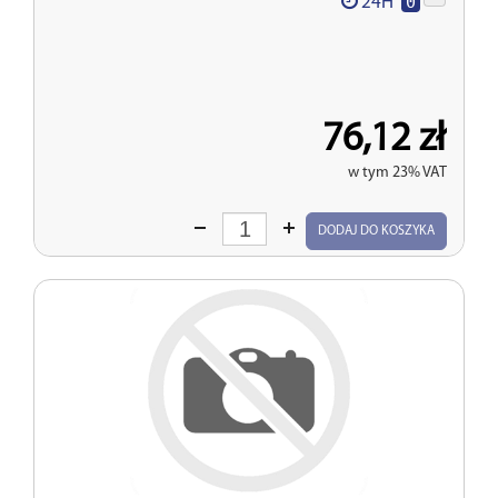
0
24H
76,12 zł
w tym 23% VAT
Wprowadź
DODAJ DO KOSZYKA
ilość