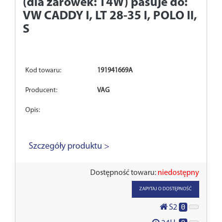
(dla żarówek: T4W) pasuje do:
VW CADDY I, LT 28-35 I, POLO II,
S
Kod towaru:
191941669A
Producent:
VAG
Opis:
Szczegóły produktu >
Dostępność towaru:
niedostępny
ZAPYTAJ O DOSTĘPNOŚĆ
0
S2