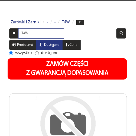
Żarówki i Żarniki
-
-
T4W
11
Wyszukaj
w
opisach
Producent
Dostępne
Cena
wszystko
dostępne
ZAMÓW CZĘŚCI
Z GWARANCJĄ DOPASOWANIA