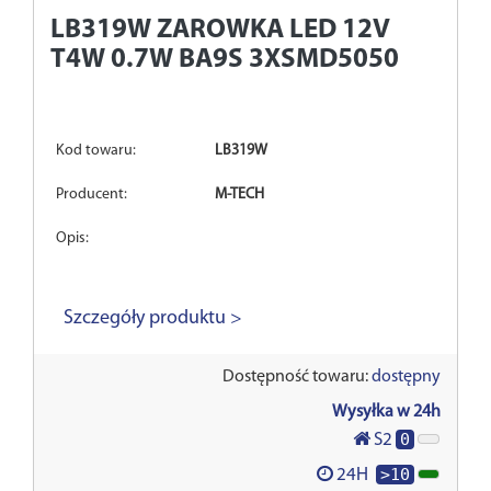
LB319W
ZAROWKA LED 12V
T4W 0.7W BA9S 3XSMD5050
Kod towaru:
LB319W
Producent:
M-TECH
Opis:
Szczegóły produktu >
Dostępność towaru:
dostępny
Wysyłka w 24h
0
S2
>10
24H