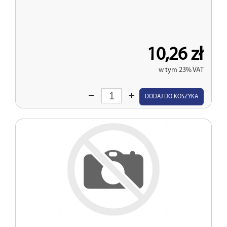
10,26 zł
w tym 23% VAT
Wprowadź
DODAJ DO KOSZYKA
ilość