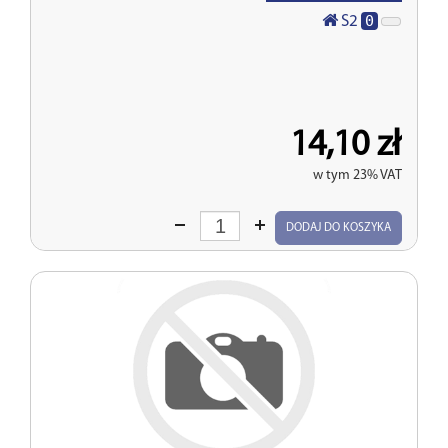
0
S2
14,10 zł
w tym 23% VAT
Wprowadź
DODAJ DO KOSZYKA
ilość