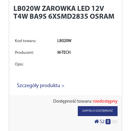
LB020W
ZAROWKA LED 12V
T4W BA9S 6XSMD2835 OSRAM
Kod towaru:
LB020W
Producent:
M-TECH
Opis:
Szczegóły produktu >
Dostępność towaru:
niedostępny
ZAPYTAJ O DOSTĘPNOŚĆ
0
S2