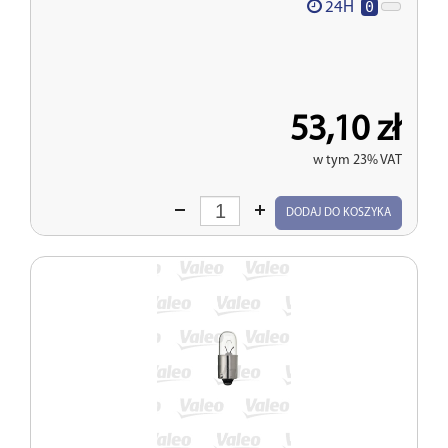
0
24H
53,10 zł
w tym 23% VAT
Wprowadź
DODAJ DO KOSZYKA
ilość