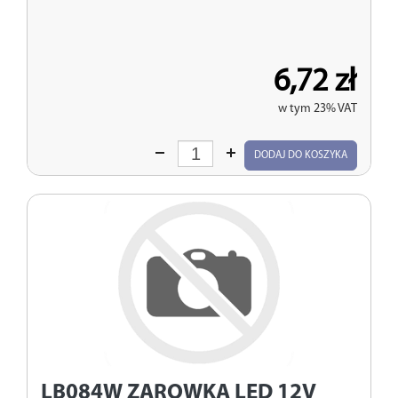
6,72 zł
w tym 23% VAT
Wprowadź
DODAJ DO KOSZYKA
ilość
LB084W
ZAROWKA LED 12V