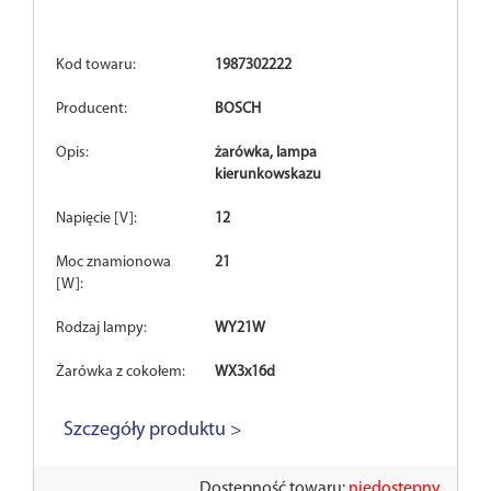
Kod towaru:
1987302222
Producent:
BOSCH
Opis:
żarówka, lampa
kierunkowskazu
Napięcie [V]:
12
Moc znamionowa
21
[W]:
Rodzaj lampy:
WY21W
Żarówka z cokołem:
WX3x16d
Szczegóły produktu >
Dostępność towaru:
niedostępny