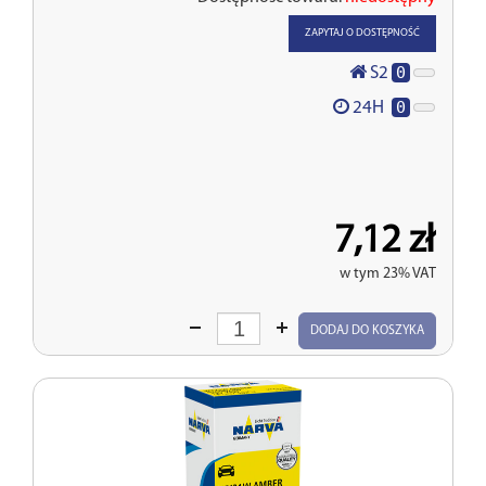
ZAPYTAJ O DOSTĘPNOŚĆ
0
S2
0
24H
7,12 zł
w tym 23% VAT
Wprowadź
DODAJ DO KOSZYKA
ilość