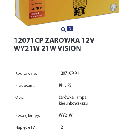
3
12071CP
ZAROWKA 12V
WY21W 21W VISION
Kod towaru:
12071CP PHI
Producent:
PHILIPS
Opis:
żarówka, lampa
kierunkowskazu
Rodzaj lampy:
WY21W
Napięcie [V]:
12