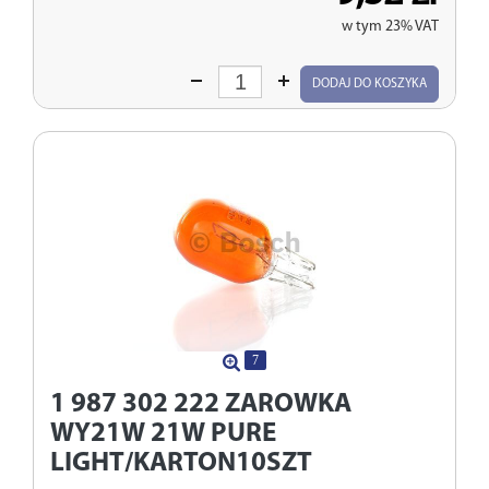
w tym 23% VAT
Wprowadź
DODAJ DO KOSZYKA
ilość
7
1 987 302 222
ZAROWKA
WY21W 21W PURE
LIGHT/KARTON10SZT