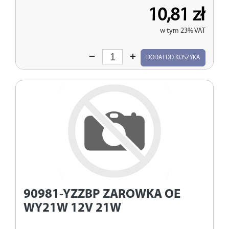
10,81 zł
w tym 23% VAT
Wprowadź
DODAJ DO KOSZYKA
ilość
90981-YZZBP
ZAROWKA OE
WY21W 12V 21W