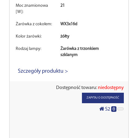
Moc znamionowa
21
[W]:
Żarówka z cokołem:
WX3x16d
Kolor żarówki:
żółty
Rodzaj lampy:
Żarówka z trzonkiem
szklanym
Szczegóły produktu >
Dostępność towaru:
niedostępny
ZAPYTAJ O DOSTĘPNOŚĆ
0
S2