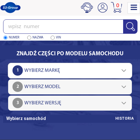
0
Wpisz
numer
NUMER
NAZWA
VIN
ZNAJDŹ CZĘŚCI PO MODELU SAMOCHODU
1
2
3
Wybierz samochód
HISTORIA