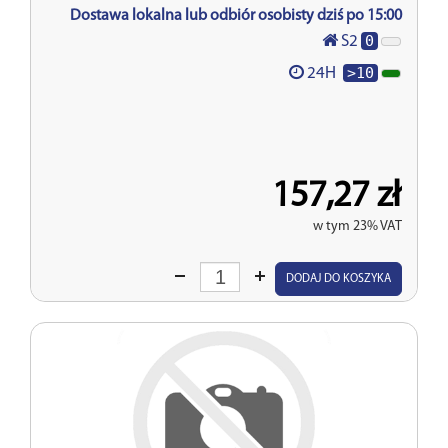
Dostawa lokalna lub odbiór osobisty dziś po 15:00
0
S2
>10
24H
157,27 zł
w tym 23% VAT
Wprowadź
DODAJ DO KOSZYKA
ilość