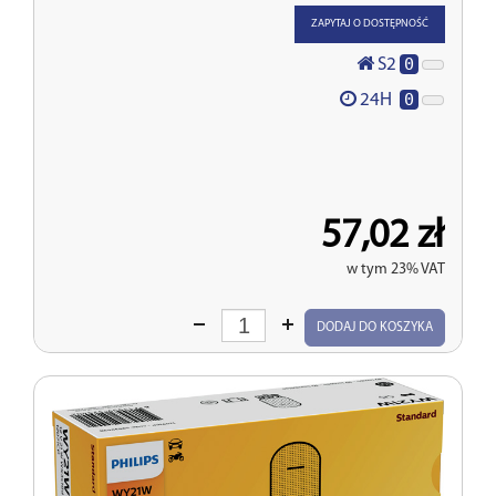
ZAPYTAJ O DOSTĘPNOŚĆ
0
S2
0
24H
57,02 zł
w tym 23% VAT
Wprowadź
DODAJ DO KOSZYKA
ilość