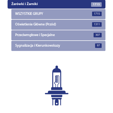
Żarówki i Żarniki
1715
WSZYSTKIE GRUPY
1715
Oświetlenie Główne (Przód)
1311
Przeciwmgłowe i Specjalne
307
Sygnalizacja i Kierunkowskazy
97