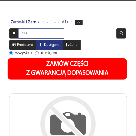
Żarówki i Żarniki
-
-
d1s
22
Wyszukaj
w
opisach
Producent
Dostępne
Cena
wszystko
dostępne
ZAMÓW CZĘŚCI
Z GWARANCJĄ DOPASOWANIA