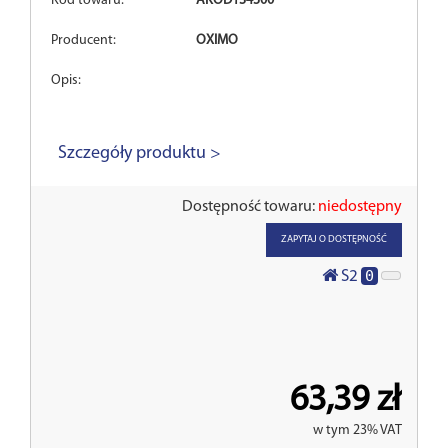
Kod towaru:
AKOD1S4300
Producent:
OXIMO
Opis:
Szczegóły produktu >
Dostępność towaru:
niedostępny
ZAPYTAJ O DOSTĘPNOŚĆ
0
S2
63,39 zł
w tym 23% VAT