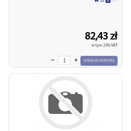
0
S2
82,43 zł
w tym 23% VAT
Wprowadź
DODAJ DO KOSZYKA
ilość