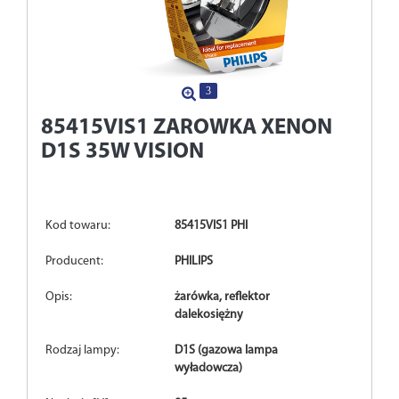
3
85415VIS1
ZAROWKA XENON
D1S 35W VISION
Kod towaru:
85415VIS1 PHI
Producent:
PHILIPS
Opis:
żarówka, reflektor
dalekosiężny
Rodzaj lampy:
D1S (gazowa lampa
wyładowcza)