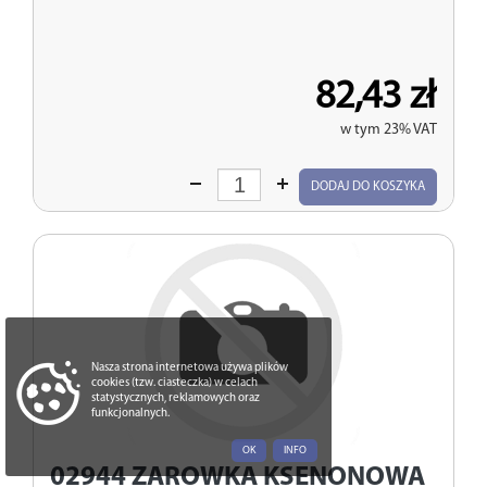
82,43 zł
w tym 23% VAT
Wprowadź
DODAJ DO KOSZYKA
ilość
Nasza strona internetowa używa plików
cookies (tzw. ciasteczka) w celach
statystycznych, reklamowych oraz
funkcjonalnych.
OK
INFO
02944
ZAROWKA KSENONOWA