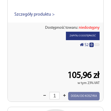
Szczegóły produktu >
Dostępność towaru:
niedostępny
ZAPYTAJ O DOSTĘPNOŚĆ
0
S2
105,96 zł
w tym 23% VAT
Wprowadź
DODAJ DO KOSZYKA
ilość