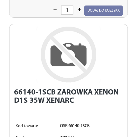
Wprowadź
DODAJ DO KOSZYKA
ilość
66140-1SCB
ZAROWKA XENON
D1S 35W XENARC
Kod towaru:
OSR 66140-1SCB