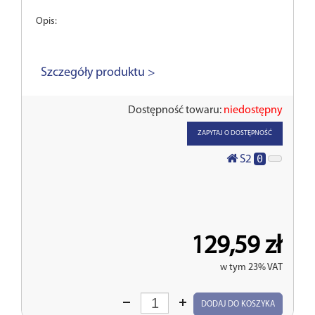
Opis:
Szczegóły produktu >
Dostępność towaru:
niedostępny
ZAPYTAJ O DOSTĘPNOŚĆ
0
S2
129,59 zł
w tym 23% VAT
Wprowadź
DODAJ DO KOSZYKA
ilość