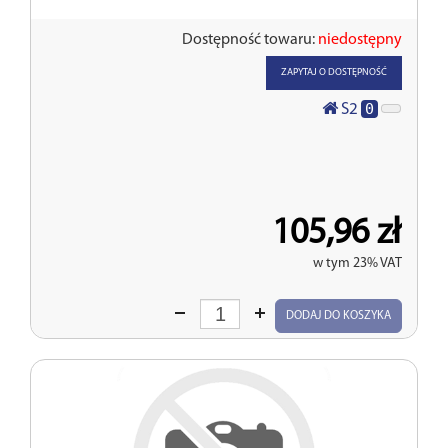
Dostępność towaru:
niedostępny
ZAPYTAJ O DOSTĘPNOŚĆ
0
S2
105,96 zł
w tym 23% VAT
Wprowadź
DODAJ DO KOSZYKA
ilość