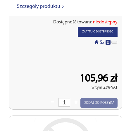
Szczegóły produktu >
Dostępność towaru:
niedostępny
ZAPYTAJ O DOSTĘPNOŚĆ
0
S2
105,96 zł
w tym 23% VAT
Wprowadź
DODAJ DO KOSZYKA
ilość