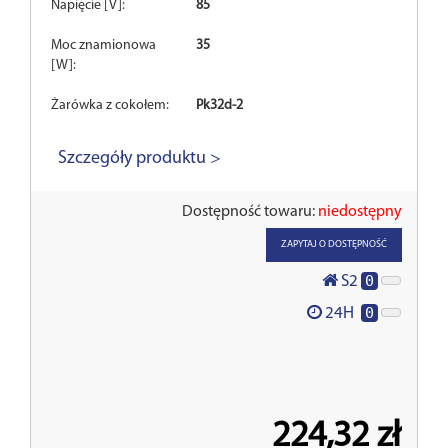
Napięcie [V]:
85
Moc znamionowa
35
[W]:
Żarówka z cokołem:
Pk32d-2
Szczegóły produktu >
Dostępność towaru:
niedostępny
ZAPYTAJ O DOSTĘPNOŚĆ
0
S2
0
24H
224,32 zł