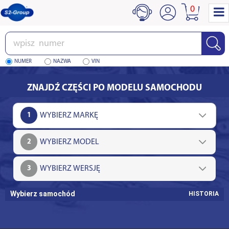
0
Wpisz
numer
NUMER
NAZWA
VIN
ZNAJDŹ CZĘŚCI PO MODELU SAMOCHODU
1
2
3
Wybierz samochód
HISTORIA