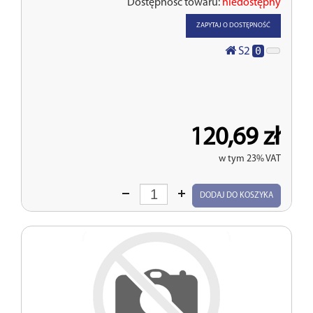
Dostępność towaru:
niedostępny
ZAPYTAJ O DOSTĘPNOŚĆ
0
S2
120,69 zł
w tym 23% VAT
Wprowadź
DODAJ DO KOSZYKA
ilość