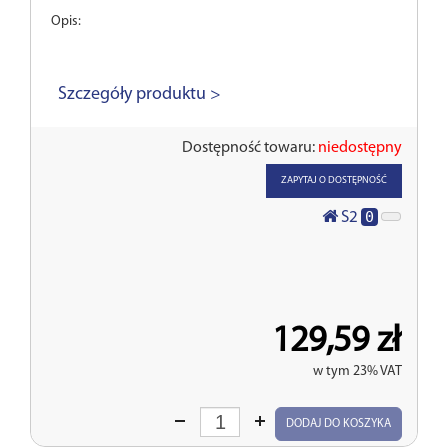
Opis:
Szczegóły produktu >
Dostępność towaru:
niedostępny
ZAPYTAJ O DOSTĘPNOŚĆ
0
S2
129,59 zł
w tym 23% VAT
Wprowadź
DODAJ DO KOSZYKA
ilość