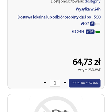
Dostępność towaru:
dostępny
Wysyłka w 24h
Dostawa lokalna lub odbiór osobisty dziś po 15:00
0
S2
>10
24H
64,73 zł
w tym 23% VAT
Wprowadź
DODAJ DO KOSZYKA
ilość