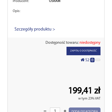
Producent:
OSRAM
Opis:
Szczegóły produktu >
Dostępność towaru:
niedostępny
ZAPYTAJ O DOSTĘPNOŚĆ
0
S2
199,41 zł
w tym 23% VAT
Wprowadź
DODAJ DO KOSZYKA