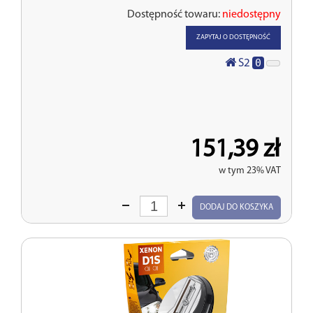
Dostępność towaru:
niedostępny
ZAPYTAJ O DOSTĘPNOŚĆ
0
S2
151,39 zł
w tym 23% VAT
Wprowadź
DODAJ DO KOSZYKA
ilość