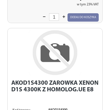
w tym 23% VAT
Wprowadź
DODAJ DO KOSZYKA
ilość
AKOD1S4300
ZAROWKA XENON
D1S 4300K Z HOMOLOG.UE E8