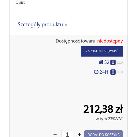
Opis:
Szczegóły produktu >
Dostępność towaru:
niedostępny
ZAPYTAJ O DOSTĘPNOŚĆ
0
S2
0
24H
212,38 zł
w tym 23% VAT
Wprowadź
DODAJ DO KOSZYKA