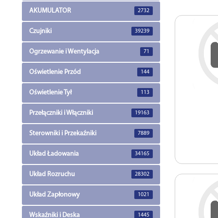
AKUMULATOR
2732
Czujniki
39239
Ogrzewanie i Wentylacja
71
Oświetlenie Przód
144
Oświetlenie Tył
113
Przełączniki i Włączniki
19163
Sterowniki i Przekaźniki
7889
Układ Ładowania
34165
Układ Rozruchu
28302
Układ Zapłonowy
1021
Wskaźniki i Deska
1445