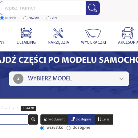
Wpisz
numer
NUMER
NAZWA
VIN
YNY
DETAILING
NARZĘDZIA
WYCIERACZKI
AKCESORI
JDŹ CZĘŚCI PO MODELU SAMOC
2
-
-
134420
Producent
Dostępne
Cena
wszystko
dostępne