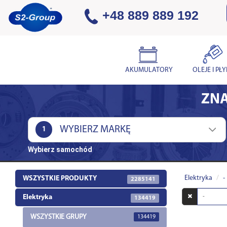
+48 889 889 192
AKUMULATORY
OLEJE I PŁ
ZNA
1
Wybierz samochód
Elektryka
-
WSZYSTKIE PRODUKTY
2285141
Wyszukaj
Elektryka
134419
w
opisach
WSZYSTKIE GRUPY
134419