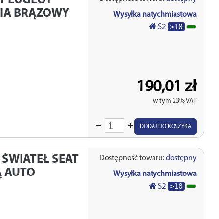
 PEUGEOT
NIA BRĄZOWY
Wysyłka natychmiastowa
>10
S2
190,01 zł
w tym 23% VAT
Wprowadź
DODAJ DO KOSZYKA
ilość
 ŚWIATEŁ SEAT
Dostępność towaru:
dostępny
Ą AUTO
Wysyłka natychmiastowa
>10
S2