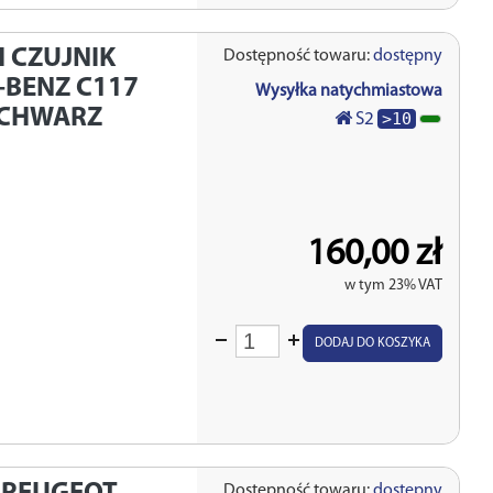
H
CZUJNIK
Dostępność towaru:
dostępny
BENZ C117
Wysyłka natychmiastowa
SCHWARZ
>10
S2
160,00 zł
w tym 23% VAT
Wprowadź
DODAJ DO KOSZYKA
ilość
Dostępność towaru:
dostępny