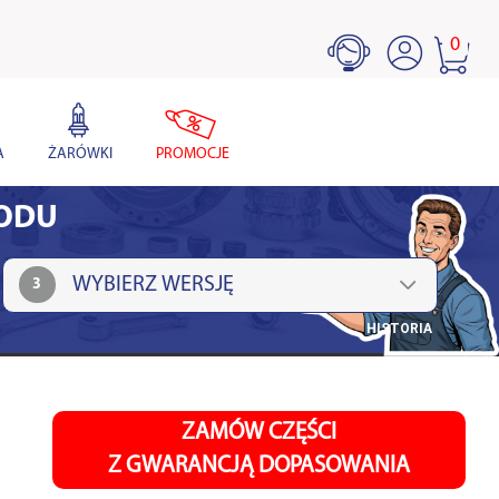
0
A
ŻARÓWKI
PROMOCJE
HODU
3
HISTORIA
ZAMÓW CZĘŚCI
Z GWARANCJĄ DOPASOWANIA