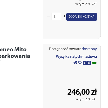
w tym 23% VAT
Wprowadź
DODAJ DO KOSZYKA
ilość
omeo Mito
Dostępność towaru:
dostępny
k parkowania
Wysyłka natychmiastowa
T
>10
S2
246,00 zł
w tym 23% VAT