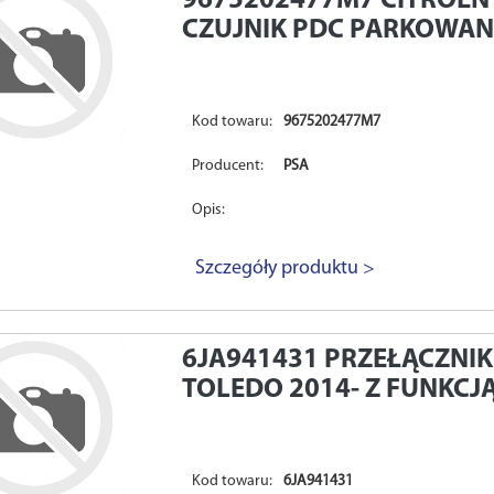
9675202477M7
CITROEN
CZUJNIK PDC PARKOWA
Kod towaru:
9675202477M7
Producent:
PSA
Opis:
Szczegóły produktu >
6JA941431
PRZEŁĄCZNIK
TOLEDO 2014- Z FUNKCJ
Kod towaru:
6JA941431