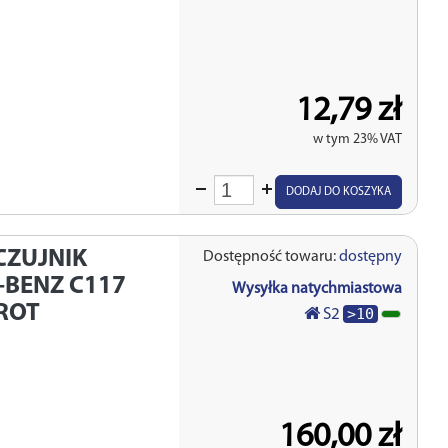
12,79 zł
w tym 23% VAT
Wprowadź
DODAJ DO KOSZYKA
ilość
CZUJNIK
Dostępność towaru:
dostępny
BENZ C117
Wysyłka natychmiastowa
RROT
>10
S2
160,00 zł