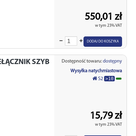
550,01 zł
w tym 23% VAT
Wprowadź
DODAJ DO KOSZYKA
ilość
EŁĄCZNIK SZYB
Dostępność towaru:
dostępny
Wysyłka natychmiastowa
>10
S2
15,79 zł
w tym 23% VAT