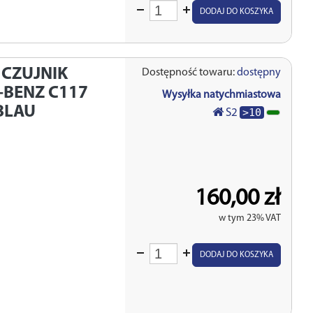
Wprowadź
DODAJ DO KOSZYKA
ilość
CZUJNIK
Dostępność towaru:
dostępny
BENZ C117
Wysyłka natychmiastowa
BLAU
>10
S2
160,00 zł
w tym 23% VAT
Wprowadź
DODAJ DO KOSZYKA
ilość