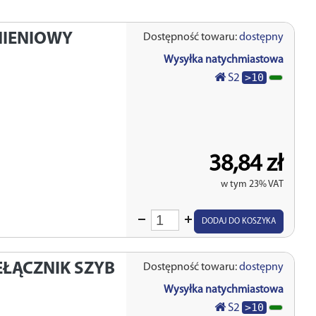
NIENIOWY
Dostępność towaru:
dostępny
Wysyłka natychmiastowa
>10
S2
38,84 zł
w tym 23% VAT
Wprowadź
DODAJ DO KOSZYKA
ilość
EŁĄCZNIK SZYB
Dostępność towaru:
dostępny
Wysyłka natychmiastowa
>10
S2