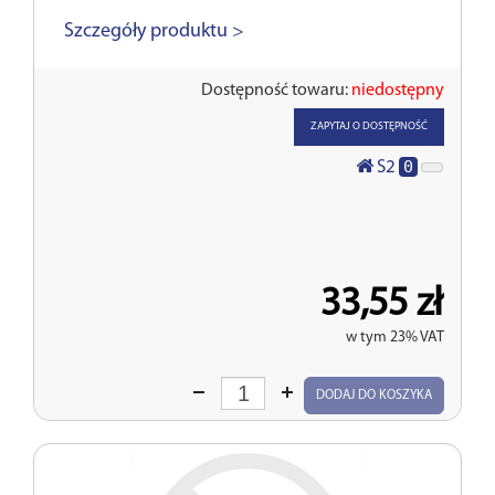
Szczegóły produktu >
Dostępność towaru:
niedostępny
ZAPYTAJ O DOSTĘPNOŚĆ
0
S2
33,55 zł
w tym 23% VAT
Wprowadź
DODAJ DO KOSZYKA
ilość