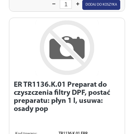
Wprowadź
DODAJ DO KOSZYKA
ilość
ER TR1136.K.01
Preparat do
czyszczenia filtry DPF, postać
preparatu: płyn 1 l, usuwa:
osady pop
Kod towaru:
TR1136.K.01 ERR