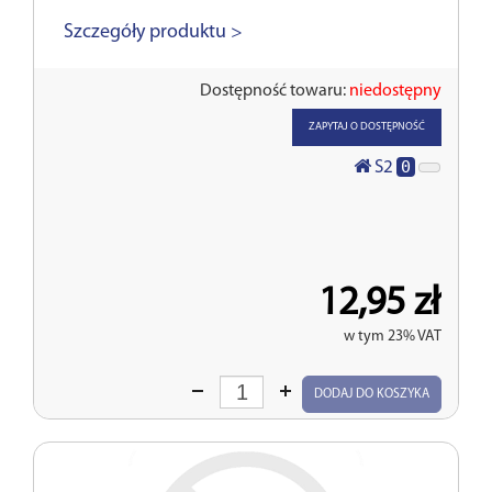
Szczegóły produktu >
Dostępność towaru:
niedostępny
ZAPYTAJ O DOSTĘPNOŚĆ
0
S2
12,95 zł
w tym 23% VAT
Wprowadź
DODAJ DO KOSZYKA
ilość