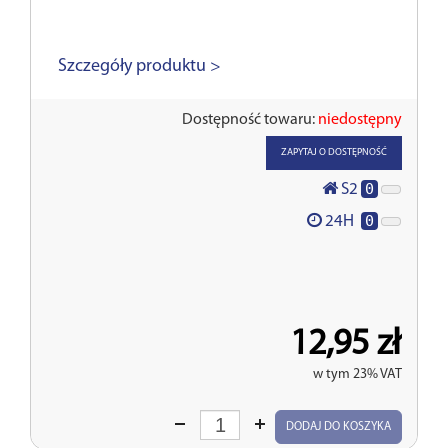
Szczegóły produktu >
Dostępność towaru:
niedostępny
ZAPYTAJ O DOSTĘPNOŚĆ
0
S2
0
24H
12,95 zł
w tym 23% VAT
Wprowadź
DODAJ DO KOSZYKA
ilość