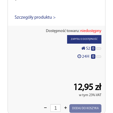
Szczegóły produktu >
Dostępność towaru:
niedostępny
ZAPYTAJ O DOSTĘPNOŚĆ
0
S2
0
24H
12,95 zł
w tym 23% VAT
Wprowadź
DODAJ DO KOSZYKA
ilość