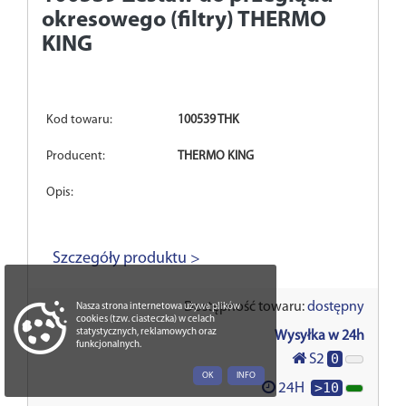
okresowego (filtry) THERMO
KING
Kod towaru:
100539 THK
Producent:
THERMO KING
Opis:
Szczegóły produktu >
Dostępność towaru:
dostępny
Nasza strona internetowa używa plików
cookies (tzw. ciasteczka) w celach
statystycznych, reklamowych oraz
Wysyłka w 24h
funkcjonalnych.
0
S2
OK
INFO
>10
24H