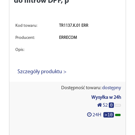
do filtrów DPF, p
Kod towaru:
TR1137.K.01 ERR
Producent:
ERRECOM
Opis:
Szczegóły produktu >
Dostępność towaru:
dostępny
Wysyłka w 24h
0
S2
>10
24H