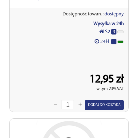
Dostępność towaru:
dostępny
Wysyłka w 24h
0
S2
1
24H
12,95 zł
w tym 23% VAT
Wprowadź
DODAJ DO KOSZYKA
ilość