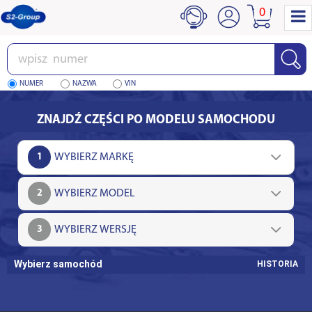
0
Wpisz
numer
NUMER
NAZWA
VIN
ZNAJDŹ CZĘŚCI PO MODELU SAMOCHODU
1
2
3
Wybierz samochód
HISTORIA