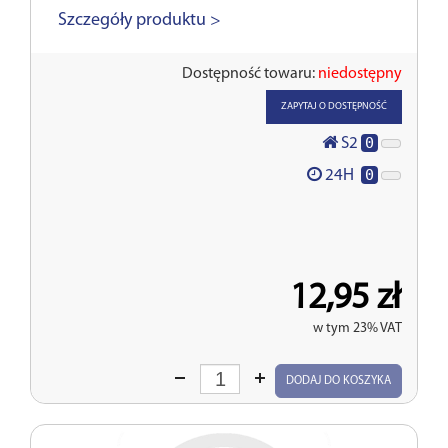
Szczegóły produktu >
Dostępność towaru:
niedostępny
ZAPYTAJ O DOSTĘPNOŚĆ
0
S2
0
24H
12,95 zł
w tym 23% VAT
Wprowadź
DODAJ DO KOSZYKA
ilość