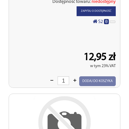
Dostępność towaru:
niedostępny
ZAPYTAJ O DOSTĘPNOŚĆ
0
S2
12,95 zł
w tym 23% VAT
Wprowadź
DODAJ DO KOSZYKA
ilość