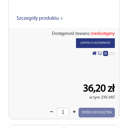
Szczegóły produktu >
Dostępność towaru:
niedostępny
ZAPYTAJ O DOSTĘPNOŚĆ
0
S2
36,20 zł
w tym 23% VAT
Wprowadź
DODAJ DO KOSZYKA
ilość