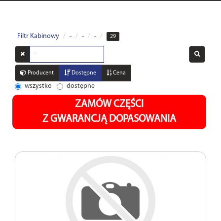
Filtr Kabinowy
-
-
-
29
Wyszukaj
w
opisach
Producent
Dostępne
Cena
wszystko
dostępne
ZAMÓW CZĘŚCI
Z GWARANCJĄ DOPASOWANIA