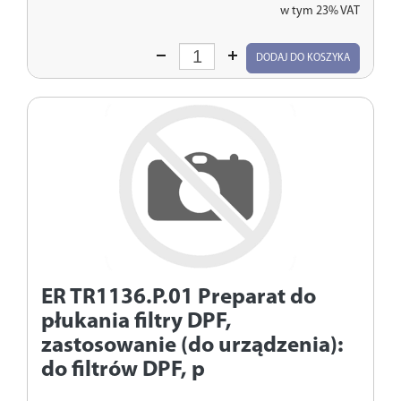
w tym 23% VAT
Wprowadź
DODAJ DO KOSZYKA
ilość
ER TR1136.P.01
Preparat do
płukania filtry DPF,
zastosowanie (do urządzenia):
do filtrów DPF, p