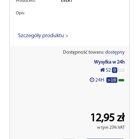
Producent:
EVERT
Opis:
Szczegóły produktu >
Dostępność towaru:
dostępny
Wysyłka w 24h
0
S2
>10
24H
12,95 zł
w tym 23% VAT