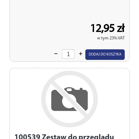
12,95 zł
w tym 23% VAT
Wprowadź
DODAJ DO KOSZYKA
ilość
100539
Zestaw do przeglądu