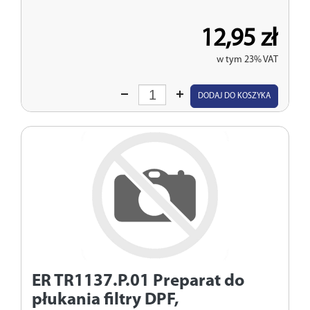
12,95 zł
w tym 23% VAT
Wprowadź
DODAJ DO KOSZYKA
ilość
ER TR1137.P.01
Preparat do
płukania filtry DPF,