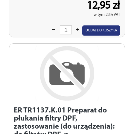
12,95 zł
w tym 23% VAT
Wprowadź
DODAJ DO KOSZYKA
ilość
ER TR1137.K.01
Preparat do
płukania filtry DPF,
zastosowanie (do urządzenia):