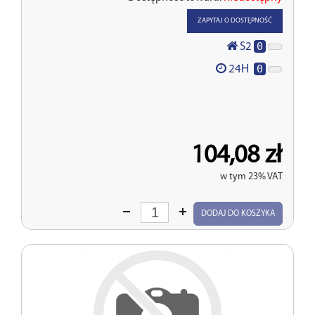
ZAPYTAJ O DOSTĘPNOŚĆ
0
S2
0
24H
104,08 zł
w tym 23% VAT
Wprowadź
DODAJ DO KOSZYKA
ilość